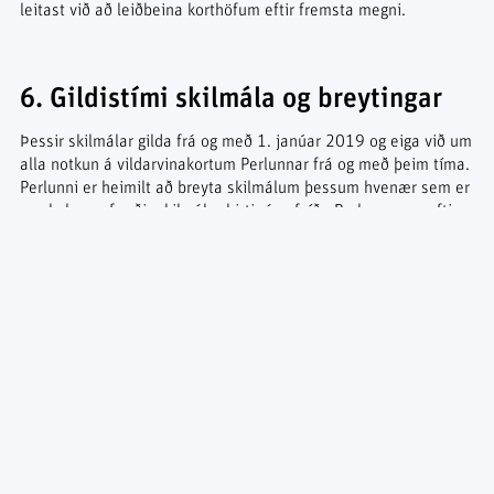
leitast við að leiðbeina korthöfum eftir fremsta megni.
6. Gildistími skilmála og breytingar
Þessir skilmálar gilda frá og með 1. janúar 2019 og eiga við um
alla notkun á vildarvinakortum Perlunnar frá og með þeim tíma.
Perlunni er heimilt að breyta skilmálum þessum hvenær sem er
og skulu uppfærðir skilmálar birtir á vefsíðu Perlunnar og eftir
atvikum sendir á skráða korthafa.
Skilmálar
Greinar
Vafrakökur
Umhverfi og samfélag
Persónuverndarstefna
Vildarvinakort
Afbókunarstefna