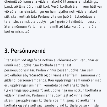
óheimilt að framselja vildarvinakortið til annars einstaklings,
þ.m.t. að lána öðrum sitt kort. Verði korthafi á einhvern hátt var
við að annar einstaklingur en hann sjálfur noti vildarvinakort
sitt, skal korthafi láta Perluna vita um það án ástæðulausrar
tafar, sbr. samskipta upplýsingar í grein 5 í skilmálum þessum.
Starfsmönnum Perlunnar er heimilt að taka kort úr umferð ef
kort er misnotað.
3. Persónuvernd
Í tengslum við útgáfu og notkun á vildarvinakorti Perlunnar er
unnið með upplýsingar korthafa sem teljast
persónuupplýsingar. Perlan vinnur þessar upplýsingar sem
svokallaður ábyrgðaraðili og öll vinnsla fer fram í samræmi við
gildandi persónuverndarlög. Þær upplýsingar sem unnið er með
eru upplýsingar um nafn, kennitölu og netfang korthafa
(„skráningarupplýsingar“) auk upplýsinga um notkun korthafa á
vildarvinakortinu. Perlunni er nauðsynlegt að vinna með
skráningarupplýsingar korthafa í þeim tilgangi að auðkenna
korthafa og geta sett sig í samband við korthafa og sú vinnsla