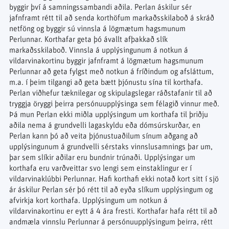
byggir því á samningssambandi aðila. Perlan áskilur sér
jafnframt rétt til að senda korthöfum markaðsskilaboð á skráð
netföng og byggir sú vinnsla á lögmætum hagsmunum
Perlunnar. Korthafar geta þó ávallt afþakkað slík
markaðsskilaboð. Vinnsla á upplýsingunum á notkun á
vildarvinakortinu byggir jafnframt á lögmætum hagsmunum
Perlunnar að geta fylgst með notkun á fríðindum og afsláttum,
m.a. í þeim tilgangi að geta bætt þjónustu sína til korthafa.
Perlan viðhefur tæknilegar og skipulagslegar ráðstafanir til að
tryggja öryggi þeirra persónuupplýsinga sem félagið vinnur með.
Þá mun Perlan ekki miðla upplýsingum um korthafa til þriðju
aðila nema á grundvelli lagaskyldu eða dómsúrskurðar, en
Perlan kann þó að veita þjónustuaðilum sínum aðgang að
upplýsingunum á grundvelli sérstaks vinnslusamnings þar um,
þar sem slíkir aðilar eru bundnir trúnaði. Upplýsingar um
korthafa eru varðveittar svo lengi sem einstaklingur er í
vildarvinaklúbbi Perlunnar. Hafi korthafi ekki notað kort sitt í sjö
ár áskilur Perlan sér þó rétt til að eyða slíkum upplýsingum og
afvirkja kort korthafa. Upplýsingum um notkun á
vildarvinakortinu er eytt á 4 ára fresti. Korthafar hafa rétt til að
andmæla vinnslu Perlunnar á persónuupplýsingum þeirra, rétt