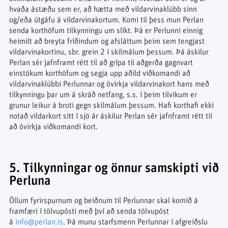
hvaða ástæðu sem er, að hætta með vildarvinaklúbb sinn
og/eða útgáfu á vildarvinakortum. Komi til þess mun Perlan
senda korthöfum tilkynningu um slíkt. Þá er Perlunni einnig
heimilt að breyta fríðindum og afsláttum þeim sem tengjast
vildarvinakortinu, sbr. grein 2 í skilmálum þessum. Þá áskilur
Perlan sér jafnframt rétt til að grípa til aðgerða gagnvart
einstökum korthöfum og segja upp aðild viðkomandi að
vildarvinaklúbbi Perlunnar og óvirkja vildarvinakort hans með
tilkynningu þar um á skráð netfang, s.s. í þeim tilvikum er
grunur leikur á broti gegn skilmálum þessum. Hafi korthafi ekki
notað vildarkort sitt í sjö ár áskilur Perlan sér jafnframt rétt til
að óvirkja viðkomandi kort.
5. Tilkynningar og önnur samskipti við
Perluna
Öllum fyrirspurnum og beiðnum til Perlunnar skal komið á
framfæri í tölvupósti með því að senda tölvupóst
á
info@perlan.is
. Þá munu starfsmenn Perlunnar í afgreiðslu