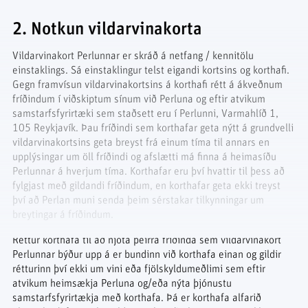
2. Notkun vildarvinakorta
Vildarvinakort Perlunnar er skráð á netfang / kennitölu
einstaklings. Sá einstaklingur telst eigandi kortsins og korthafi.
Gegn framvísun vildarvinakortsins á korthafi rétt á ákveðnum
fríðindum í viðskiptum sínum við Perluna og eftir atvikum
samstarfsfyrirtæki sem staðsett eru í Perlunni, Varmahlíð 1,
105 Reykjavík. Þau fríðindi sem korthafar geta nýtt á grundvelli
vildarvinakortsins geta breyst frá einum tíma til annars en
upplýsingar um öll fríðindi og afslætti má finna á heimasíðu
Perlunnar á hverjum tíma. Korthafar eru því hvattir til þess að
fylgjast með gildandi fríðindum, en korthafar geta ekki treyst
því að Perlan muni senda þeim sérstakar tilkynningar um
breytingar á fríðindum.
Réttur korthafa til að njóta þeirra fríðinda sem vildarvinakort
Perlunnar býður upp á er bundinn við korthafa einan og gildir
rétturinn því ekki um vini eða fjölskyldumeðlimi sem eftir
atvikum heimsækja Perluna og/eða nýta þjónustu
samstarfsfyrirtækja með korthafa. Þá er korthafa alfarið