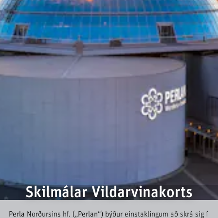
Skilmálar Vildarvinakorts
Perla Norðursins hf. („Perlan“) býður einstaklingum að skrá sig í