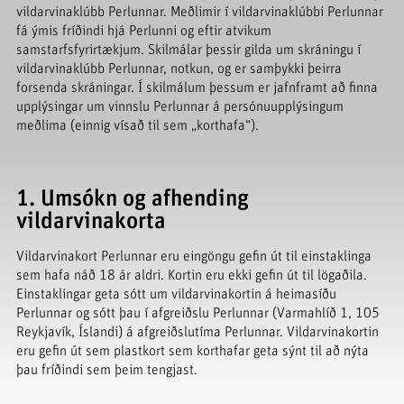
vildarvinaklúbb Perlunnar. Meðlimir í vildarvinaklúbbi Perlunnar
fá ýmis fríðindi hjá Perlunni og eftir atvikum
samstarfsfyrirtækjum. Skilmálar þessir gilda um skráningu í
vildarvinaklúbb Perlunnar, notkun, og er samþykki þeirra
forsenda skráningar. Í skilmálum þessum er jafnframt að finna
upplýsingar um vinnslu Perlunnar á persónuupplýsingum
meðlima (einnig vísað til sem „korthafa“).
1. Umsókn og afhending
vildarvinakorta
Vildarvinakort Perlunnar eru eingöngu gefin út til einstaklinga
sem hafa náð 18 ár aldri. Kortin eru ekki gefin út til lögaðila.
Einstaklingar geta sótt um vildarvinakortin á heimasíðu
Perlunnar og sótt þau í afgreiðslu Perlunnar (Varmahlíð 1, 105
Reykjavík, Íslandi) á afgreiðslutíma Perlunnar. Vildarvinakortin
eru gefin út sem plastkort sem korthafar geta sýnt til að nýta
þau fríðindi sem þeim tengjast.