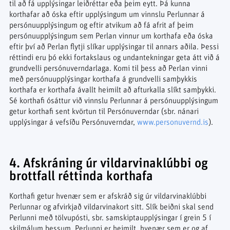
til að fá upplýsingar leiðréttar eða þeim eytt. Þá kunna
korthafar að óska eftir upplýsingum um vinnslu Perlunnar á
persónuupplýsingum og eftir atvikum að fá afrit af þeim
persónuupplýsingum sem Perlan vinnur um korthafa eða óska
eftir því að Perlan flytji slíkar upplýsingar til annars aðila. Þessi
réttindi eru þó ekki fortakslaus og undantekningar geta átt við á
grundvelli persónuverndarlaga. Komi til þess að Perlan vinni
með persónuupplýsingar korthafa á grundvelli samþykkis
korthafa er korthafa ávallt heimilt að afturkalla slíkt samþykki.
Sé korthafi ósáttur við vinnslu Perlunnar á persónuupplýsingum
getur korthafi sent kvörtun til Persónuverndar (sbr. nánari
upplýsingar á vefsíðu Persónuverndar,
www.personuvernd.is
).
4. Afskráning úr vildarvinaklúbbi og
brottfall réttinda korthafa
Korthafi getur hvenær sem er afskráð sig úr vildarvinaklúbbi
Perlunnar og afvirkjað vildarvinakort sitt. Slík beiðni skal send
Perlunni með tölvupósti, sbr. samskiptaupplýsingar í grein 5 í
skilmálum þessum. Perlunni er heimilt, hvenær sem er og af