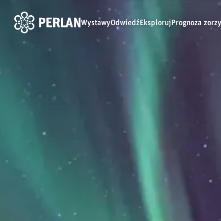
Wystawy
Odwiedź
Eksploruj
Prognoza zorz