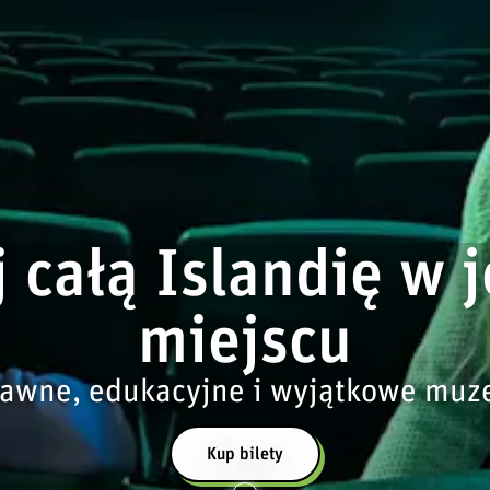
 całą Islandię w
miejscu
awne, edukacyjne i wyjątkowe mu
Kup bilety