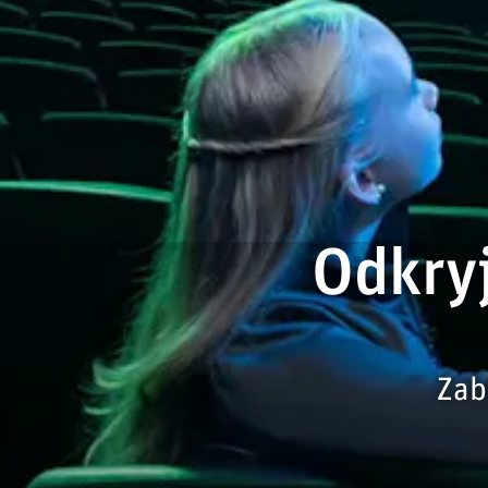
Odkryj
Zab