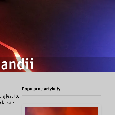
landii
Popularne artykuły
ą jest to,
 kilka z