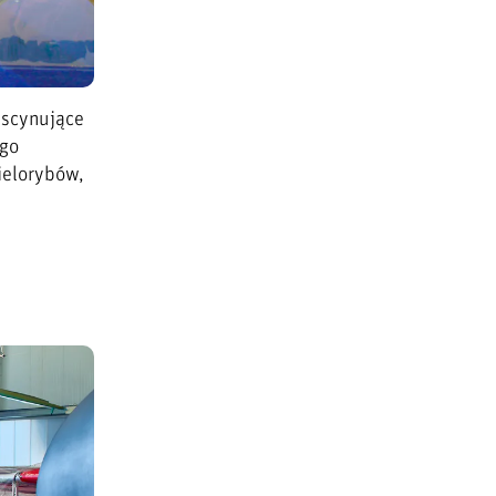
ascynujące
ego
ielorybów,