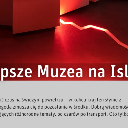
psze Muzea na Is
ać czas na świeżym powietrzu – w końcu kraj ten słynie z
ogoda zmusza cię do pozostania w środku. Dobrą wiadomości
jących różnorodne tematy, od czarów po transport. Oto tylko