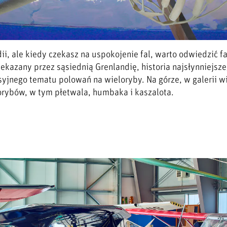
dii, ale kiedy czekasz na uspokojenie fal, warto odwiedzić f
azany przez sąsiednią Grenlandię, historia najsłynniejsz
syjnego tematu polowań na wieloryby. Na górze, w galerii w
orybów, w tym płetwala, humbaka i kaszalota.