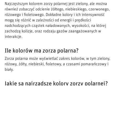
Najczęstszym kolorem zorzy polarnej jest zielony, ale można
również zobaczyć odcienie żółtego, niebieskiego, czerwonego,
różowego i fioletowego. Dokładne kolory i ich intensywność
mogą się różnić w zależności od energii i prędkości
nadchodzących cząstek naładowanych, wysokości, na której
zachodzą kolizje, oraz rodzaju gazów zaangażowanych w
interakcje.
Ile kolorów ma zorza polarna?
Zorza polarna może wyświetlać zakres kolorów, w tym zielony,
różowy, żółty, niebieski, fioletowy, a czasami pomarańczowy i
biały.
Jakie są najrzadsze kolory zorzy polarnej?
Najrzadszym kolorem zorzy polarnej jest głęboki odcień
niebieskiego lub fioletowego, który jest wynikiem jonizacji
azotu na jeszcze niższych wysokościach. Kolor ten nie jest
widziany tak często jak inne i jest gratką dla tych, którzy mają
szczęście go zobaczyć.