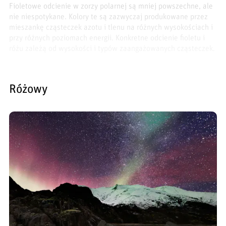
Fioletowe odcienie w zorzy polarnej są mniej powszechne, ale
nie niespotykane. Kolory te są zazwyczaj produkowane przez
mieszankę cząsteczek azotu i tlenu na różnych wysokościach i
przy różnych poziomach energii. Konkretne odcienie fioletu i
różu zależą od wysokości i typów zaangażowanych cząsteczek.
Różowy