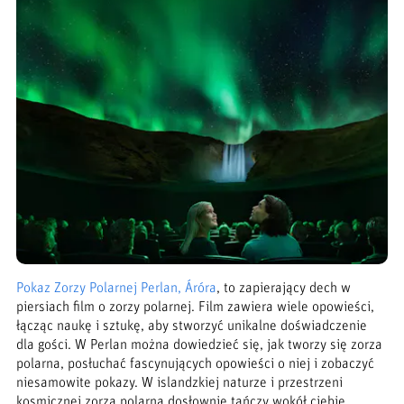
Pokaz Zorzy Polarnej Perlan, Áróra
, to zapierający dech w
piersiach film o zorzy polarnej. Film zawiera wiele opowieści,
łącząc naukę i sztukę, aby stworzyć unikalne doświadczenie
dla gości. W Perlan można dowiedzieć się, jak tworzy się zorza
polarna, posłuchać fascynujących opowieści o niej i zobaczyć
niesamowite pokazy. W islandzkiej naturze i przestrzeni
kosmicznej zorza polarna dosłownie tańczy wokół ciebie.