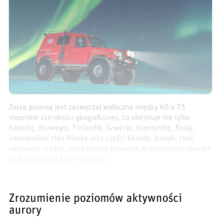
Zorza polarna jest zazwyczaj widoczna między 60 a 75
stopniem szerokości geograficznej, co obejmuje nie tylko
Islandię, Norwegię, Finlandię, Szwecję, Grenlandię, Rosję,
amerykański stan Alaska oraz części Kanady. Jednak, choć
niezwykle rzadko, zorze można zobaczyć w północnych stanach
USA, północnej Anglii i Szkocji.
Zrozumienie poziomów aktywności
aurory