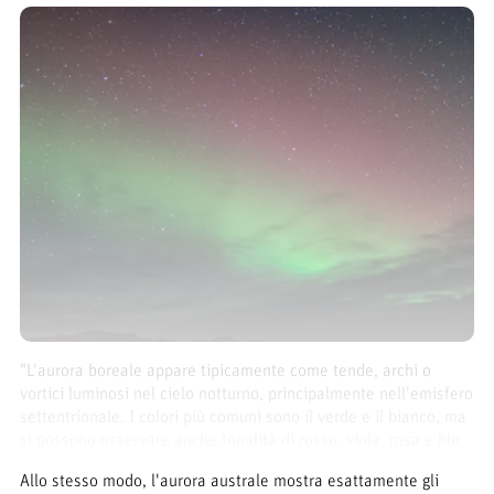
"L'aurora boreale appare tipicamente come tende, archi o
vortici luminosi nel cielo notturno, principalmente nell'emisfero
settentrionale. I colori più comuni sono il verde e il bianco, ma
si possono osservare anche tonalità di rosso, viola, rosa e blu.
Allo stesso modo, l'aurora australe mostra esattamente gli