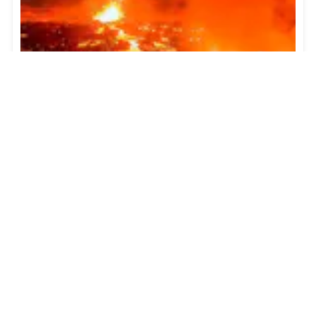
Vulcani attivi in Islanda
I vulcani attivi non sono la stessa cosa delle
eruzioni attive. Un vulcano può essere considerato
attivo anche quando non erutta lava. Quali sono
quindi i vulcani sono attivi in Islanda?
Scopri di più