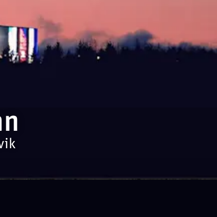
an
vik